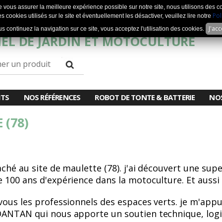
e vous assurer la meilleure expérience possible sur notre site, nous utilisons des c
Pol
s cookies utilisés sur le site et éventuellement les désactiver, veuillez lire notre
J'ac
us continuez la navigation sur ce site, vous acceptez l'utilisation des cookies.
EL DE JARDIN ET MOTOCULTURE
ITS
NOS RÉFÉRENCES
ROBOT DE TONTE & BATTERIE
NO
 (78)
taché au site de maulette (78). j'ai découvert une sup
 100 ans d'expérience dans la motoculture. Et aussi 
 vous les professionnels des espaces verts. je m'app
DANTAN qui nous apporte un soutien technique, logi