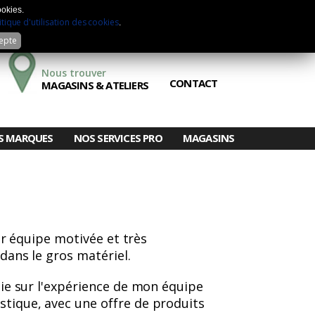
Mon compte
Sélection
Comparateur
ookies.
itique d'utilisation des cookies
.
cepte
Nous trouver
CONTACT
MAGASINS & ATELIERS
S MARQUES
NOS SERVICES PRO
MAGASINS
er équipe motivée et très
dans le gros matériel.
uie sur l'expérience de mon équipe
stique, avec une offre de produits